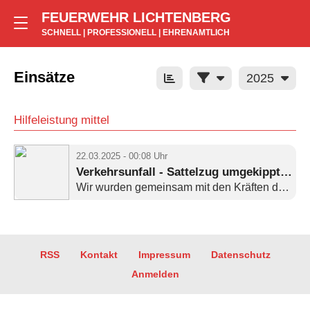
FEUERWEHR LICHTENBERG
SCHNELL | PROFESSIONELL | EHRENAMTLICH
Einsätze
2025
Hilfeleistung mittel
22.03.2025 - 00:08 Uhr
Verkehrsunfall - Sattelzug umgekippt , LKW-Fahrer eingeklemmt - Wachau, S95n
Wir wurden gemeinsam mit den Kräften der Gemeindefeuerwehren Wachau mit dem Stichwort „H2N1R1 – ...
RSS
Kontakt
Impressum
Datenschutz
Anmelden